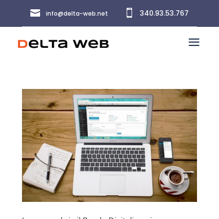


340.93.53.767
info@delta-web.net
a