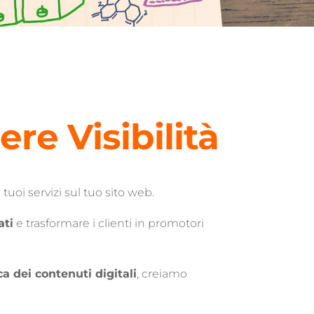
re Visibilità
i tuoi servizi sul tuo sito web.
ati
e trasformare i clienti in promotori
ca dei contenuti digitali
, creiamo