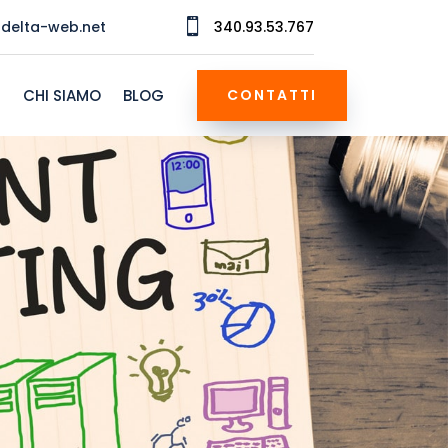

delta-web.net
340.93.53.767
I
CHI SIAMO
BLOG
CONTATTI