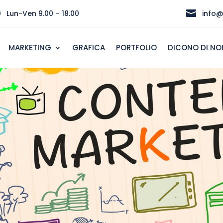
}

Lun-Ven 9.00 – 18.00
info@
MARKETING
GRAFICA
PORTFOLIO
DICONO DI NO