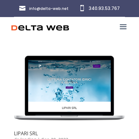


340.93.53.767
info@delta-web.net
a
LIPARI SRL