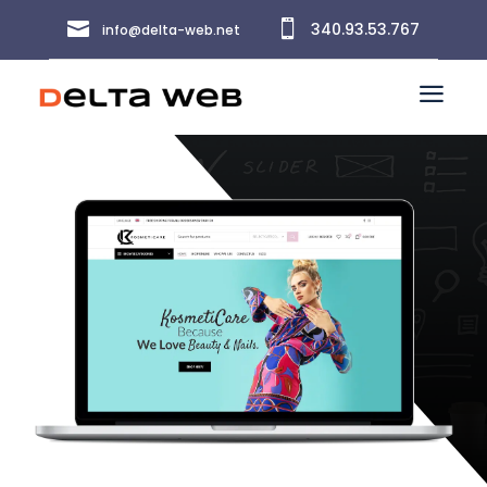


340.93.53.767
info@delta-web.net
a