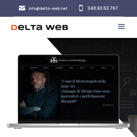


340.93.53.767
info@delta-web.net
a