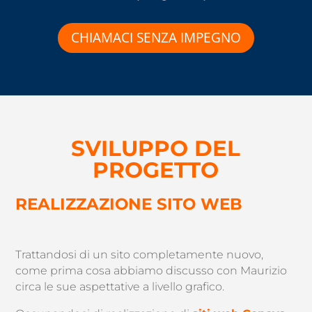
CHIAMACI SENZA IMPEGNO
SVILUPPO DEL
PROGETTO
REALIZZAZIONE SITO WEB
Trattandosi di un sito completamente nuovo,
come prima cosa abbiamo discusso con Maurizio
circa le sue aspettative a livello grafico.