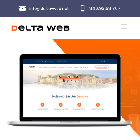


340.93.53.767
info@delta-web.net
a