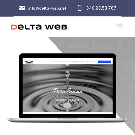


340.93.53.767
info@delta-web.net
a