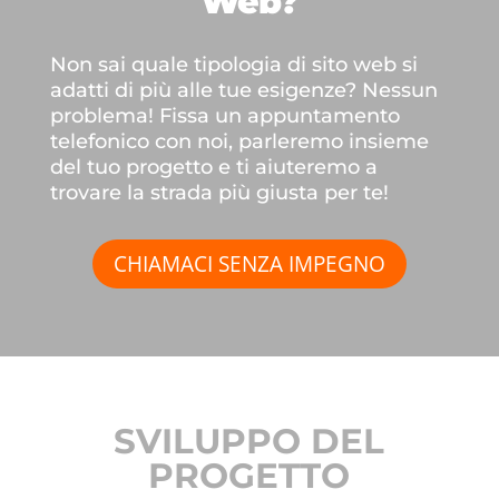
Web?
Non sai quale tipologia di sito web si
adatti di più alle tue esigenze? Nessun
problema! Fissa un appuntamento
telefonico con noi, parleremo insieme
del tuo progetto e ti aiuteremo a
trovare la strada più giusta per te!
CHIAMACI SENZA IMPEGNO
SVILUPPO DEL
PROGETTO