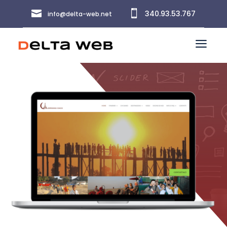


340.93.53.767
info@delta-web.net
a