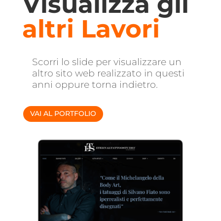
Visualizza gli
altri Lavori
Scorri lo slide per visualizzare un
altro sito web realizzato in questi
anni oppure torna indietro.
VAI AL PORTFOLIO