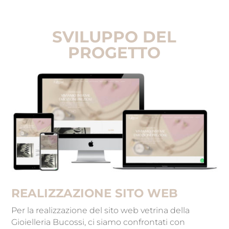
SVILUPPO DEL
PROGETTO
REALIZZAZIONE SITO WEB
Per la realizzazione del sito web vetrina della
Gioielleria Bucossi, ci siamo confrontati con