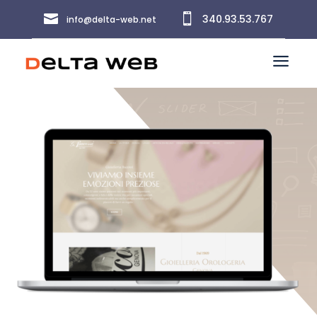


340.93.53.767
info@delta-web.net
a