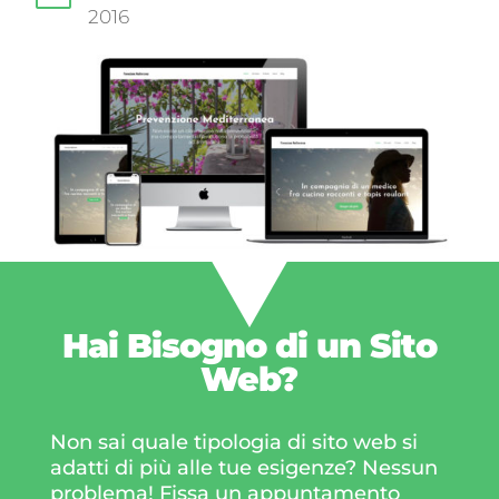
2016
Hai Bisogno di un
Sito
Web?
Non sai quale tipologia di sito web si
adatti di più alle tue esigenze? Nessun
problema! Fissa un appuntamento