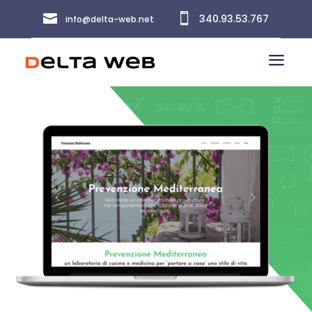


340.93.53.767
info@delta-web.net
a