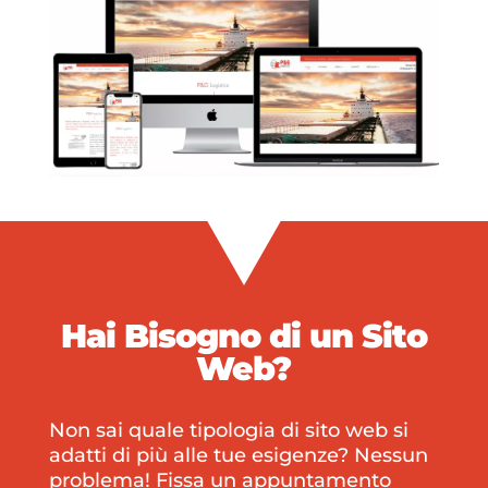
Hai Bisogno di un
Sito
Web?
Non sai quale tipologia di sito web si
adatti di più alle tue esigenze? Nessun
problema! Fissa un appuntamento