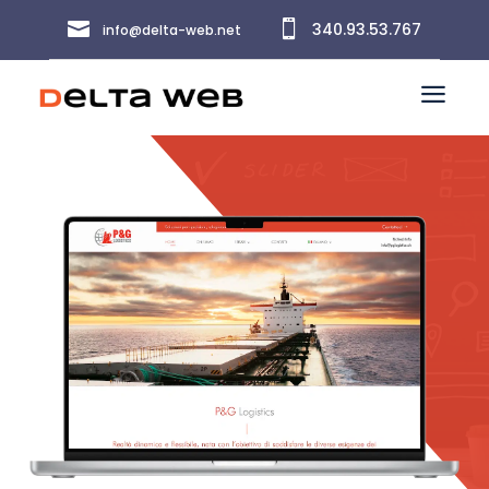


340.93.53.767
info@delta-web.net
a