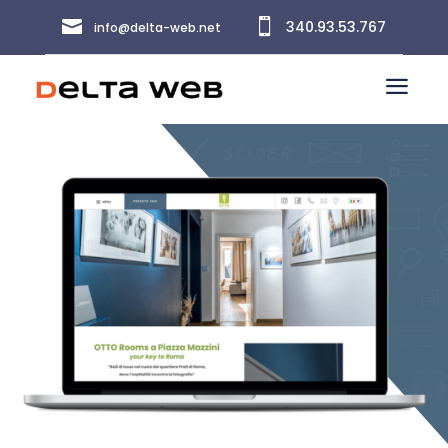


340.93.53.767
info@delta-web.net
a