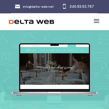


340.93.53.767
info@delta-web.net
a