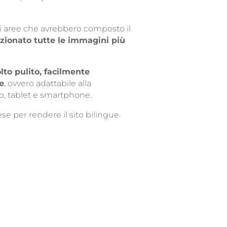
li aree che avrebbero composto il
ezionato tutte le immagini più
to pulito, facilmente
e
, ovvero adattabile alla
op, tablet e smartphone.
se per rendere il sito bilingue.