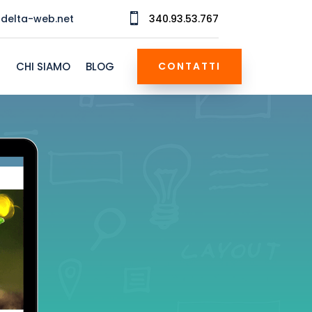

delta-web.net
340.93.53.767
I
CHI SIAMO
BLOG
CONTATTI