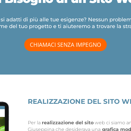
b si adatti di più alle tue esigenze? Nessun prob
me del tuo progetto e ti aiuteremo a trovare la str
CHIAMACI SENZA IMPEGNO
REALIZZAZIONE DEL SITO W
Per la
realizzazione del sito
web ci siamo an
Giuseppina che desiderava una
grafica mo