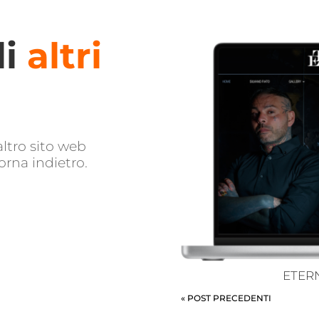
li
altri
altro sito web
orna indietro.
ETER
« POST PRECEDENTI