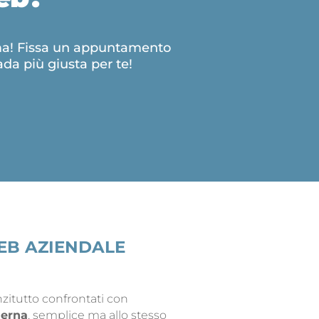
lema! Fissa un appuntamento
ada più giusta per te!
EB AZIENDALE
zitutto confrontati con
derna
, semplice ma allo stesso