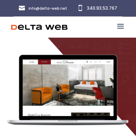


340.93.53.767
info@delta-web.net
a