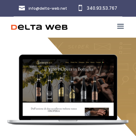


340.93.53.767
info@delta-web.net
a