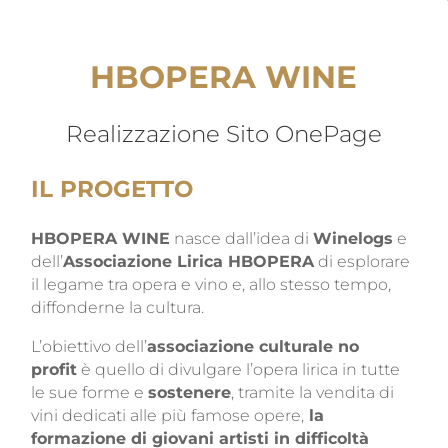
HBOPERA WINE
Realizzazione Sito OnePage
IL PROGETTO
HBOPERA WINE
nasce dall’idea di
Winelogs
e
dell’
Associazione Lirica HBOPERA
di esplorare
il legame tra opera e vino e, allo stesso tempo,
diffonderne la cultura.
L’obiettivo dell’
associazione culturale no
profit
è quello di divulgare l’opera lirica in tutte
le sue forme e
sostenere
, tramite la vendita di
vini dedicati alle più famose opere,
la
formazione di giovani artisti in difficoltà