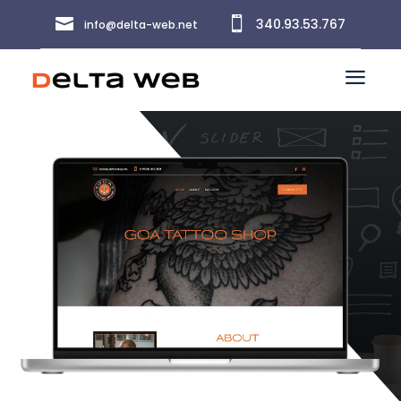


340.93.53.767
info@delta-web.net
a