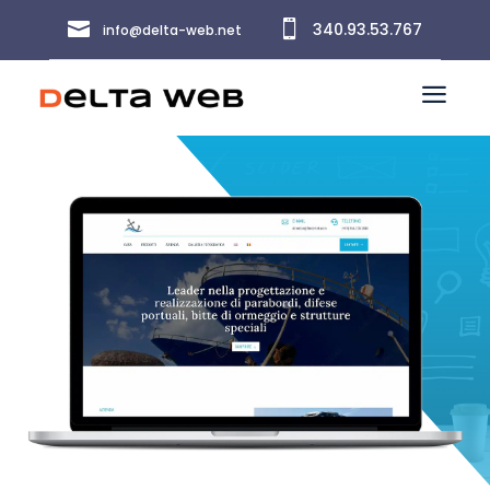


340.93.53.767
info@delta-web.net
a