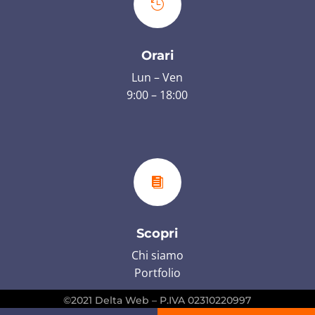

Orari
Lun – Ven
9:00 – 18:00

Scopri
Chi siamo
Portfolio
©2021 Delta Web – P.IVA 02310220997