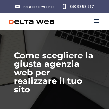


340.93.53.767
info@delta-web.net
a
Come scegliere la
giusta agenzia
web per
realizzare il tuo
sito