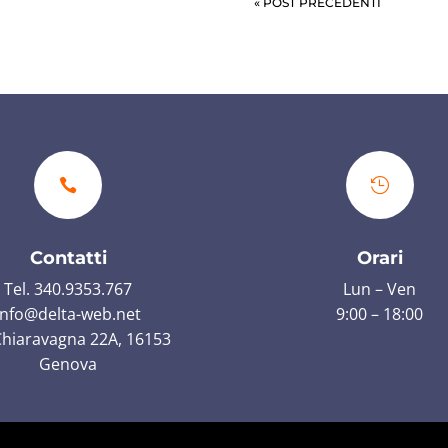
« POST PRECEDENTI


Contatti
Orari
Tel. 340.9353.767
Lun – Ven
info@delta-web.net
9:00 – 18:00
Chiaravagna 22A, 16153
Genova