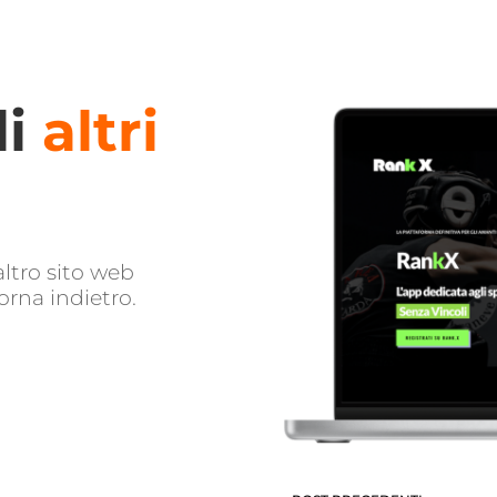
li
altri
altro sito web
orna indietro.