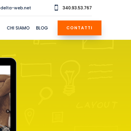

delta-web.net
340.93.53.767
I
CHI SIAMO
BLOG
CONTATTI