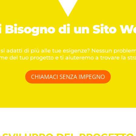
i Bisogno di un
Sito W
b si adatti di più alle tue esigenze? Nessun prob
me del tuo progetto e ti aiuteremo a trovare la str
CHIAMACI SENZA IMPEGNO