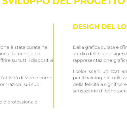
SVILUPPO DEL PROGETTO
DESIGN DEL L
rone è stata curata nei
Dalla grafica curata e d’i
one alla tecnologia
studio delle sue esigen
rire su tutti i dispositivi
rappresentazione grafica
I colori scelti, utilizzat
 l’attività di Marco come
per il training più utili
formazioni sui suoi
della felicità a significar
sensazione di benessere
to e professionale.