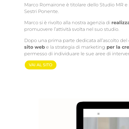
Marco Romairone è titolare dello Studio MR e 
Sestri Ponente.
Marco si è rivolto alla nostra agenzia di
realizz
promuovere l’attività svolta nel suo studio.
Dopo una prima parte dedicata all’ascolto del 
sito web
e la strategia di marketing
per la cr
permesso di individuare le sue aree di intervento
VAI AL SITO