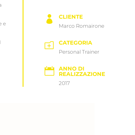
a
CLIENTE

e e
Marco Romairone
l
CATEGORIA
o
Personal Trainer
ANNO DI

REALIZZAZIONE
2017